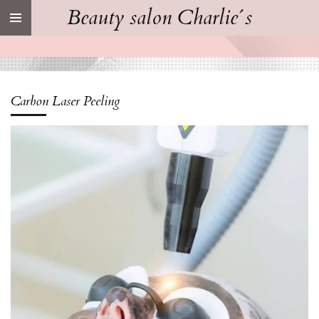
Beauty salon Charlie´s
Ga
direct
naar
de
hoofdinhoud
Carbon Laser Peeling