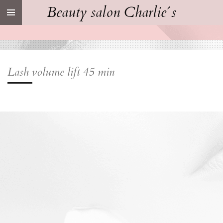
Beauty salon Charlie´s
Ga
direct
naar
de
hoofdinhoud
Lash volume lift 45 min