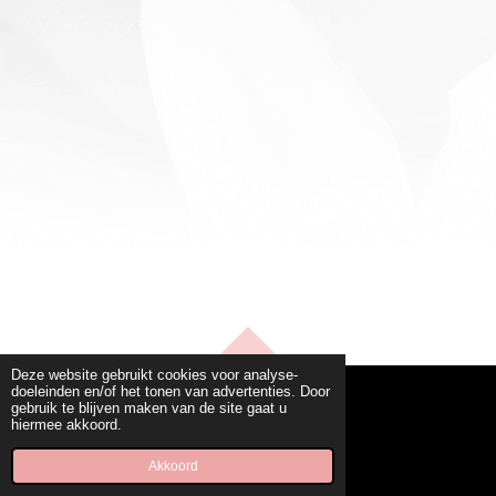
TOP
Deze website gebruikt cookies voor analyse-
doeleinden en/of het tonen van advertenties. Door
gebruik te blijven maken van de site gaat u
hiermee akkoord.
© 2022 - 2026 beautysaloncharlies.nl
Powered by
JouwWeb
Akkoord