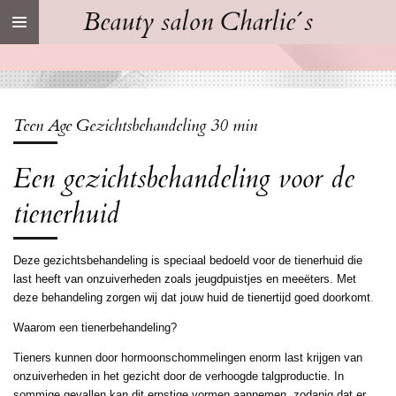
Beauty salon Charlie´s
Ga
direct
naar
de
hoofdinhoud
Teen Age Gezichtsbehandeling 30 min
Een gezichtsbehandeling voor de
tienerhuid
Deze gezichtsbehandeling is speciaal bedoeld voor de tienerhuid die
last heeft van onzuiverheden zoals jeugdpuistjes en meeëters. Met
deze behandeling zorgen wij dat jouw huid de tienertijd goed doorkomt
.
Waarom een tienerbehandeling?
Tieners kunnen door hormoonschommelingen enorm last krijgen van
onzuiverheden in het gezicht door de verhoogde talgproductie. In
sommige gevallen kan dit ernstige vormen aannemen, zodanig dat er